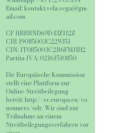
Email:
kontakt.vela.vega@gm
ail.com
CF HRRRND69D43Z112Z
CIR 19085003C229351
CIN: IT085003C2R6FMJIH2
Partita IVA:
02161510850
Die Europäische Kommission
stellt eine Plattform zur
Online-Streitbeilegung
bereit:
http://ec.europa.eu/co
nsumers/odr
. Wir sind zur
Teilnahme an einem
Streitbeilegungsverfahren vor
einer