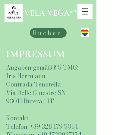
VELA VEGA**
Buchen
IMPRESSUM
Angaben gemäß § 5 TMG:
Iris Herrmann
Contrada Tenutella
Via Delle Ginestre SN
93011 Butera/ IT
Kontakt:
Telefon:
+39 328 179 5014
Whatsapp: +49 1729937154