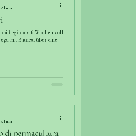
a: 1 min
i
uni beginnen 6 Wochen voll
oga mit Bianca, über eine
a: 1 min
p di permacultura