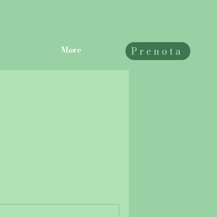
Prenota
More