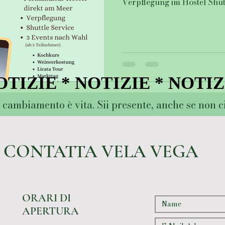
Verpflegung im Hostel Shu
Busbahnhof Licata und zu 
Wahl (ab 5 Teilnehmer) 4
OTIZIE * NOTIZIE * NOTIZ
OTIZIE * NOTIZIE * NOTIZ
 cambiamento è vita. Sii presente, anche se non ci
CONTATTA VELA VEGA
ORARI DI
APERTURA