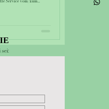
ttle Service vom/zum
den Events 3 Events nach
34,-€
IE
IE
 sei: