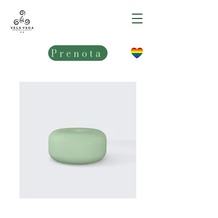
VELA VEGA**
Prenota