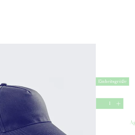
Chi siamo
Prezzi
Das ist ei
Prezzo
40,00 €
Größe
*
Einheitsgröße
Quantità
*
Ag