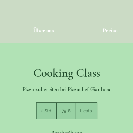
Über uns
Preise
Cooking Class
Pizza zubereiten bei Pizzachef Gianluca
79
Euro
2 Std.
2
79 €
Licata
S
t
d