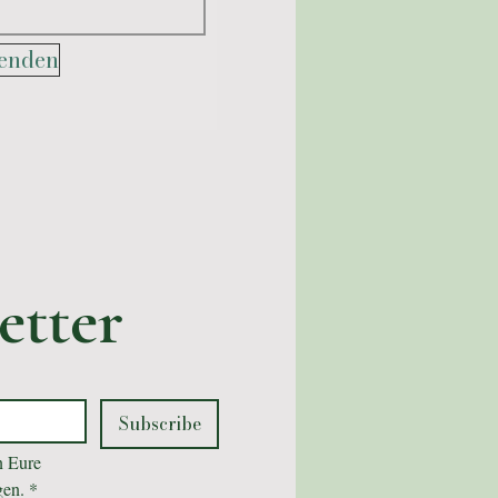
enden
etter
Subscribe
 Eure 
gen.
*