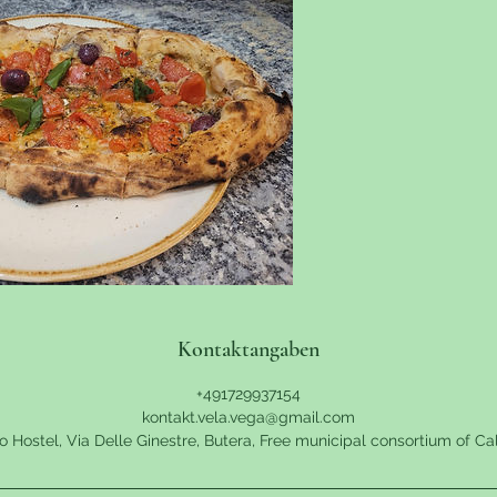
Kontaktangaben
+491729937154
kontakt.vela.vega@gmail.com
ostel, Via Delle Ginestre, Butera, Free municipal consortium of Calt