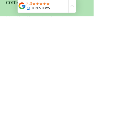
come piace a me!
Voglio divertirmi molto con
persone simpatiche. Persone
che amano e apprezzano
questo posto tanto quanto me.
Coloro che sono interessati a
contribuire a dare forma a
questo progetto e vogliono
trascorrere insieme un
momento divertente e vario.
Una vita con e nella natura.
Dopotutto, abbiamo un solo
mondo, con tutta la sua
bellezza, le sue risorse, i suoi
problemi e le sue soluzioni.