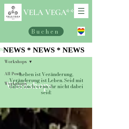
VELA VEGA**
Buchen
NEWS * NEWS * NEWS
NEWS * NEWS * NEWS
News
Workshops
Leben ist Veränderung,
All Posts
Veränderung ist Leben. Seid mit
Workshops
Workshops
dabei, auch wenn ihr nicht dabei
seid: