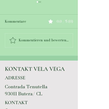
Kommentare
0.0 / 5 (0)
Kommentieren und bewerten...
Unterschreibe die
Kompostklo @
Petition
VEGA
KONTAKT VELA VEGA
ADRESSE
Contrada Tenutella
93011 Butera/ CL
KONTAKT