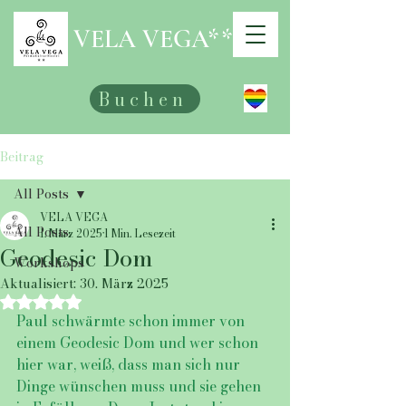
VELA VEGA**
Buchen
Beitrag
All Posts
VELA VEGA
All Posts
1. März 2025
1 Min. Lesezeit
Geodesic Dom
Workshops
Aktualisiert:
30. März 2025
Mit NaN von 5 Sternen bewertet.
Paul schwärmte schon immer von 
einem Geodesic Dom und wer schon 
hier war, weiß, dass man sich nur 
Dinge wünschen muss und sie gehen 