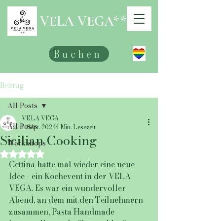
VELA VEGA**
Buchen
Beitrag
All Posts
VELA VEGA
All Posts
1. Sept. 2024
1 Min. Lesezeit
Sicilian Cooking
Workshops
Mit NaN von 5 Sternen bewertet.
Cettina hatte mal wieder eine neue 
Idee - ein Kochevent in der VELA 
VEGA. Es war ein wundervoller 
Abend, an dem mit den Teilnehmern 
zusammen, Pasta Handmade 